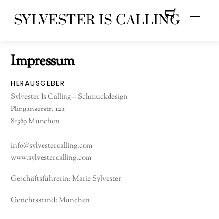
Skip
Menu
SYLVESTER IS CALLING
to
content
Impressum
HERAUSGEBER
Sylvester Is Calling – Schmuckdesign
Plinganserstr. 12a
81369 München
info@sylvestercalling.com
www.sylvestercalling.com
Geschäftsführerin: Marie Sylvester
Gerichtsstand: München