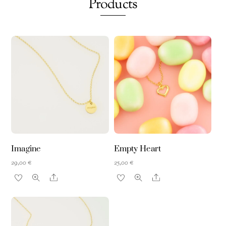
Products
Imagine
Empty Heart
29,00
€
25,00
€
Share
Share