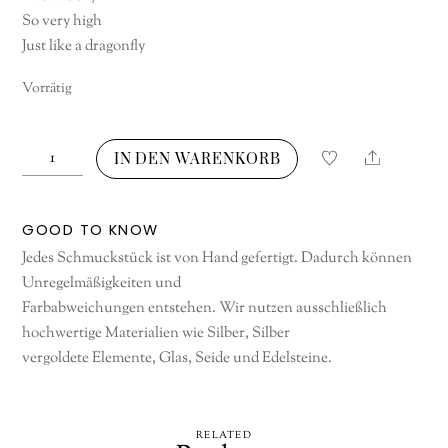
So very high
Just like a dragonfly
Vorrätig
Fly
Share
IN DEN WARENKORB
Away
Menge
GOOD TO KNOW
Jedes Schmuckstück ist von Hand gefertigt. Dadurch können
Unregelmäßigkeiten und
Farbabweichungen entstehen. Wir nutzen ausschließlich
hochwertige Materialien wie Silber, Silber
vergoldete Elemente, Glas, Seide und Edelsteine.
RELATED