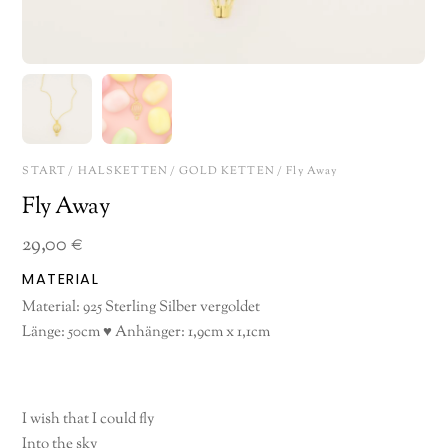
START
/
HALSKETTEN
/
GOLD KETTEN
/ Fly Away
Fly Away
29,00
€
MATERIAL
Material: 925 Sterling Silber vergoldet
Länge: 50cm ♥ Anhänger: 1,9cm x 1,1cm
I wish that I could fly
Into the sky