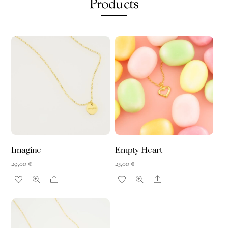
Products
Imagine
Empty Heart
29,00
€
25,00
€
Share
Share