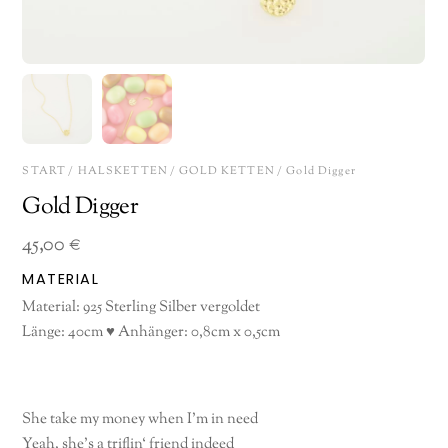
START
/
HALSKETTEN
/
GOLD KETTEN
/ Gold Digger
Gold Digger
45,00
€
MATERIAL
Material: 925 Sterling Silber vergoldet
Länge: 40cm ♥ Anhänger: 0,8cm x 0,5cm
She take my money when I’m in need
Yeah, she’s a triflin‘ friend indeed