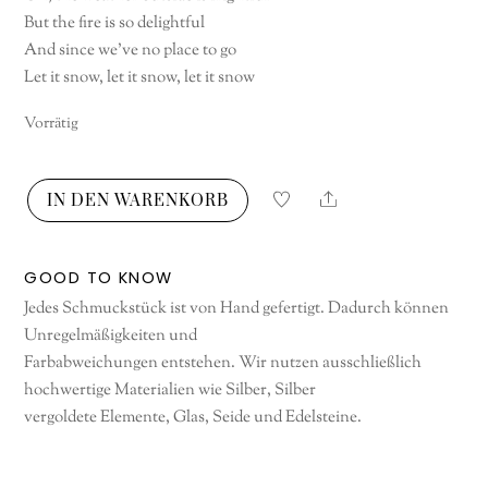
But the fire is so delightful
And since we’ve no place to go
Let it snow, let it snow, let it snow
Vorrätig
Share
IN DEN WARENKORB
Let
It
Snow!
GOOD TO KNOW
Let
Jedes Schmuckstück ist von Hand gefertigt. Dadurch können
It
Unregelmäßigkeiten und
Snow!
Farbabweichungen entstehen. Wir nutzen ausschließlich
Let
hochwertige Materialien wie Silber, Silber
It
vergoldete Elemente, Glas, Seide und Edelsteine.
Snow!
Menge