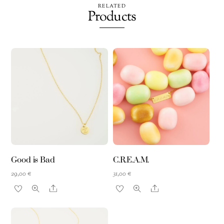
RELATED
Products
Good is Bad
C.R.E.A.M.
29,00
€
31,00
€
Share
Share