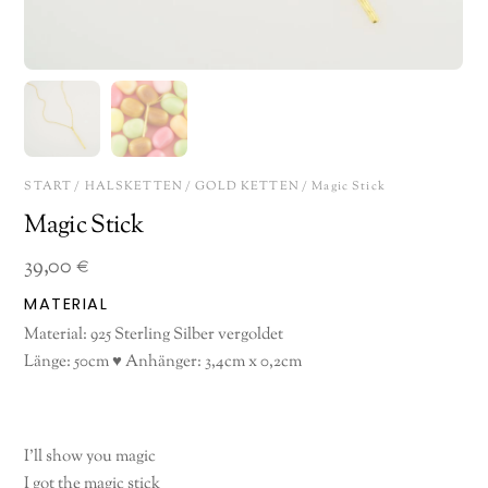
START
/
HALSKETTEN
/
GOLD KETTEN
/ Magic Stick
Magic Stick
39,00
€
MATERIAL
Material: 925 Sterling Silber vergoldet
Länge: 50cm ♥ Anhänger: 3,4cm x 0,2cm
I’ll show you magic
I got the magic stick