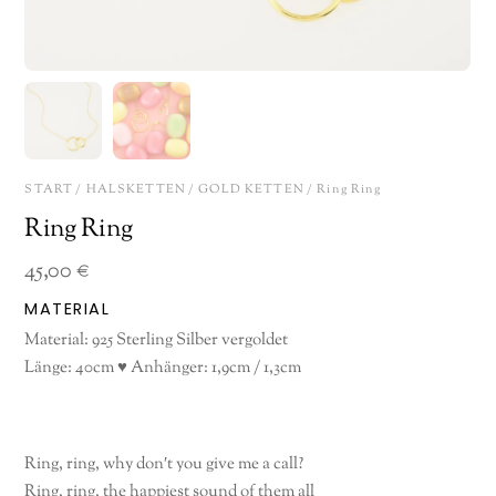
START
/
HALSKETTEN
/
GOLD KETTEN
/ Ring Ring
Ring Ring
45,00
€
MATERIAL
Material: 925 Sterling Silber vergoldet
Länge: 40cm ♥ Anhänger: 1,9cm / 1,3cm
Ring, ring, why don′t you give me a call?
Ring, ring, the happiest sound of them all