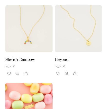
She’s A Rainbow
Beyond
27,00
€
29,00
€
Share
Share