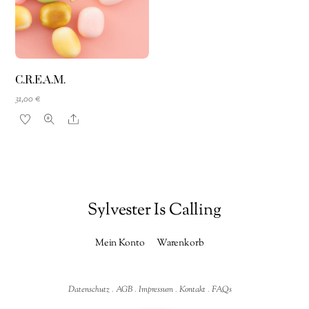
C.R.E.A.M.
31,00
€
Share
Sylvester Is Calling
Mein Konto
Warenkorb
Datenschutz
.
AGB
.
Impressum
.
Kontakt
.
FAQs